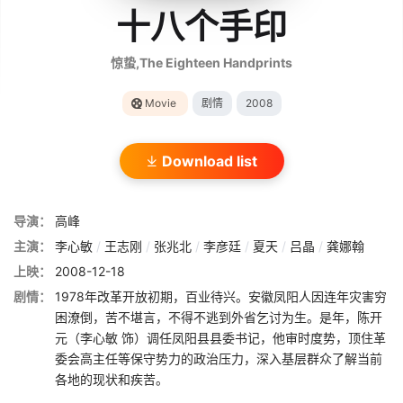
十八个手印
惊蛰,The Eighteen Handprints
Movie
剧情
2008
Download list
导演：
高峰
主演：
李心敏
/
王志刚
/
张兆北
/
李彦廷
/
夏天
/
吕晶
/
龚娜翰
上映：
2008-12-18
剧情：
1978年改革开放初期，百业待兴。安徽凤阳人因连年灾害穷
困潦倒，苦不堪言，不得不逃到外省乞讨为生。是年，陈开
元（李心敏 饰）调任凤阳县县委书记，他审时度势，顶住革
委会高主任等保守势力的政治压力，深入基层群众了解当前
各地的现状和疾苦。