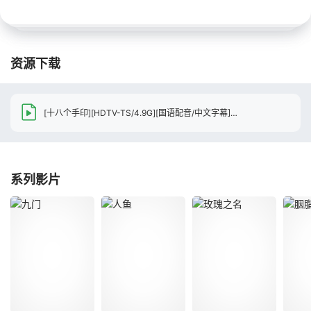
资源下载
[十八个手印][HDTV-TS/4.9G][国语配音/中文字幕][1080P][CCTV6][7.7分精品]
系列影片