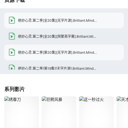
资源下载
绝妙心灵.第二季[全20集][无字片源].Brilliant.Minds.S02.1080p.Peacock.WEB-DL.DDP.5.1.H.264-BlackTV
绝妙心灵.第二季[全20集][简繁英字幕].Brilliant.Minds.S02.1080p.NowPlayer.WEB-DL.AAC2.0.H.264-BlackTV
绝妙心灵.第二季[第20集][无字片源].Brilliant.Minds.S02.1080p.Peacock.WEB-DL.DDP.5.1.H.264-BlackTV
绝妙心灵.第二季[第19集][无字片源].Brilliant.Minds.S02.1080p.Peacock.WEB-DL.DDP.5.1.H.264-BlackTV
绝妙心灵.第二季[第17-18集][无字片源].Brilliant.Minds.S02.1080p.Peacock.WEB-DL.DDP.5.1.H.264-BlackTV
系列影片
绝妙心灵.第二季[第15集][无字片源].Brilliant.Minds.S02.1080p.Peacock.WEB-DL.DDP.5.1.H.264-BlackTV
绝妙心灵.第二季[第13-14集][无字片源].Brilliant.Minds.S02.1080p.Peacock.WEB-DL.DDP.5.1.H.264-BlackTV