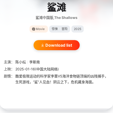
鲨滩
鲨滩中国版,The Shallows
Movie
惊悚
/
冒险
2025
Download list
主演：
陈小纭
/
李斯南
上映：
2025-01-16(中国大陆网络)
剧情：
酷爱极限运动的科学家李蔷VS海洋食物链顶端的凶残捕手，
生死游戏，“鲨”人见血！阴云之下，危机藏身海面。