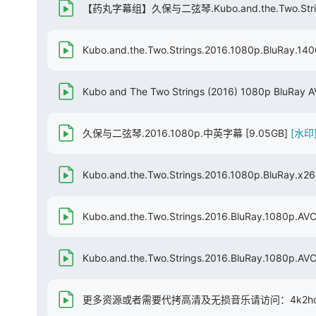
【药丸字幕组】久保与二弦琴.Kubo.and.the.Two.Strin
Kubo.and.the.Two.Strings.2016.1080p.BluRay.1
Kubo and The Two Strings (2016) 1080p BluRay 
久保与二弦琴.2016.1080p.中英字幕
[9.05GB]
[水印
Kubo.and.the.Two.Strings.2016.1080p.BluRay.x2
Kubo.and.the.Two.Strings.2016.BluRay.1080p.
Kubo.and.the.Two.Strings.2016.BluRay.1080p.
更多资源或者需要代拷高清及无损音乐请访问：4k2hd.com Kubo.