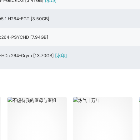
x264-GECKOS
[5.47GB]
[水印]
DD5.1.H264-FGT
[3.50GB]
y.x264-PSYCHD
[7.94GB]
TS-HD.x264-Grym
[13.70GB]
[水印]