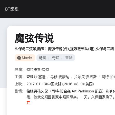
BT影视
魔弦传说
久保与二弦琴,酷宝：魔弦传说(台),捉妖敢死队(港),久保与二胡
Movie
动画
/
奇幻
/
冒险
导演：
特拉维斯·奈特
主演：
查理兹·塞隆
/
马修·麦康纳
/
拉尔夫·费因斯
/
阿特·帕
上映：
2017-01-13(中国大陆),2016-08-19(美国)
剧情：
独眼男孩久保（阿特·帕金森 Art Parkinson
黑，他就必须回到家中照顾母亲。一天，久保回家晚了，曾经
开