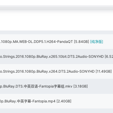
.1080p.MA.WEB-DL.DDP5.1.H264-PandaQT
[5.84GB]
[纯净版]
ngs.2016.1080p.BluRay.x265.10bit.DTS.2Audio-SONYHD
[6.5
ings.2016.1080p.BluRay.x264.DTS.2Audio-SONYHD
[11.49GB]
80p.BluRay.DTS.中英双语-Fantopia字幕组.mkv
[3.18GB]
80p.BluRay.中英字幕-Fantopia.mp4
[2.40GB]