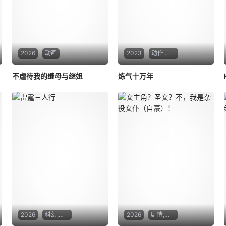
2026
动画
2023
动作,动画,奇幻,古装
不虐待我的继母与继姐
炼气十万年
2026
科幻,动画
2026
剧情,动画