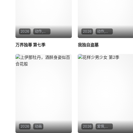
2026
动作,动画,奇幻
2026
动作,动画,奇幻,冒险
万界独尊 第七季
我独自盗墓
2026
动画
2026
爱情,动画