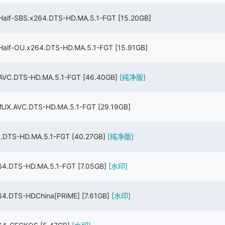
.Half-SBS.x264.DTS-HD.MA.5.1-FGT
[15.20GB]
y.Half-OU.x264.DTS-HD.MA.5.1-FGT
[15.91GB]
y.AVC.DTS-HD.MA.5.1-FGT
[46.40GB]
[纯净版]
EMUX.AVC.DTS-HD.MA.5.1-FGT
[29.19GB]
VC.DTS-HD.MA.5.1-FGT
[40.27GB]
[纯净版]
264.DTS-HD.MA.5.1-FGT
[7.05GB]
[水印]
264.DTS-HDChina[PRiME]
[7.61GB]
[水印]