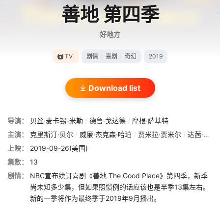
善地 第四季
好地方
TV
剧情
/
喜剧
/
奇幻
2019
Download list
导演：
贝丝·麦卡锡-米勒
/
德鲁·戈达德
/
摩根·萨基特
主演：
克里斯汀·贝尔
/
威廉·杰克森·哈珀
/
贾米拉·贾米尔
/
达茜·卡尔登
上映：
2019-09-26(美国)
集数：
13
剧情：
NBC宣布续订喜剧《善地 The Good Place》第四季，新季
尚未知多少集，但如果照惯例的话应该也是半季13集左右。
新的一季将作为最终季于2019年9月播出。