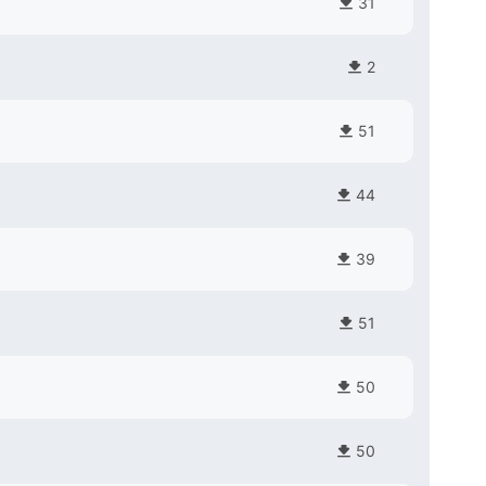
31
2
51
44
39
51
50
50