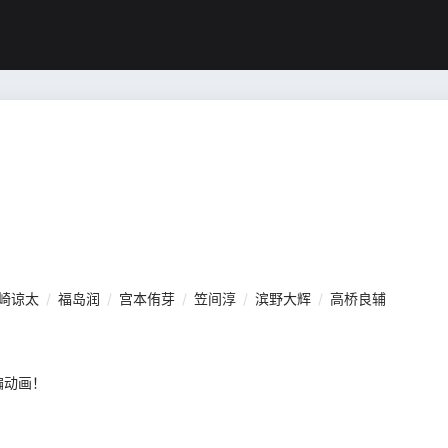
崎谅太
/
福岛润
/
宫本侑芽
/
笠间淳
/
滨野大辉
/
高桥良辅
编动画！