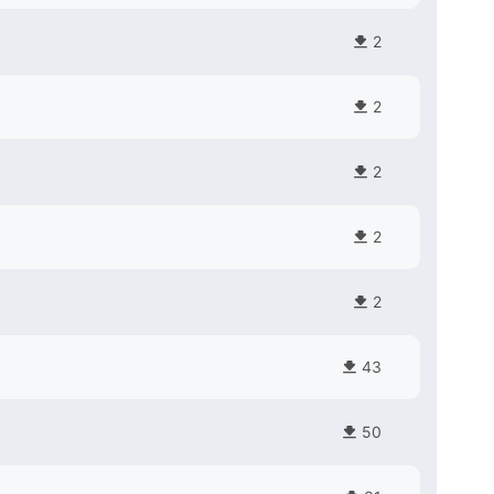
2
2
2
2
2
43
50