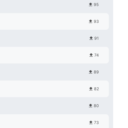
95
93
91
74
89
82
80
73