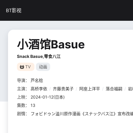
BT影视
小酒馆Basue
Snack Basue,零食八江
TV
动画
导演：
芦名稔
主演：
高桥李依
/
齐藤贵美子
/
阿座上洋平
/
落合福嗣
/
岩
上映：
2024-01-12(日本)
集数：
13
剧情：
フォビドゥン澁川原作漫画《スナックバス江》宣布改