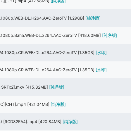
VC][CHT].mp4
[417.58MB]
[纯净版]
1080p.WEB-DL.H264.AAC-ZeroTV
[1.29GB]
[纯净版]
080p.Baha.WEB-DL.x264.AAC-ZeroTV
[418.60MB]
[纯净版]
.1080p.CR.WEB-DL.x264.AAC-ZeroTV
[1.35GB]
[水印]
.1080p.CR.WEB-DL.x264.AAC-ZeroTV
[1.35GB]
[水印]
C SRTx2].mkv
[415.32MB]
[纯净版]
VC][CHT].mp4
[421.04MB]
[纯净版]
4) [9CD82EA4].mp4
[420.84MB]
[纯净版]