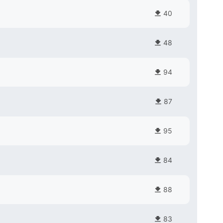
40
48
94
87
95
84
88
83