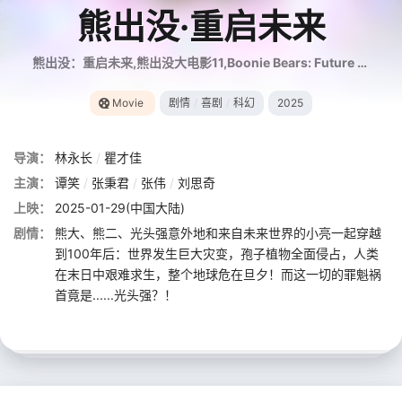
熊出没·重启未来
熊出没：重启未来,熊出没大电影11,Boonie Bears: Future Reborn
Movie
剧情
/
喜剧
/
科幻
2025
导演：
林永长
/
瞿才佳
主演：
谭笑
/
张秉君
/
张伟
/
刘思奇
上映：
2025-01-29(中国大陆)
剧情：
熊大、熊二、光头强意外地和来自未来世界的小亮一起穿越
到100年后：世界发生巨大灾变，孢子植物全面侵占，人类
在末日中艰难求生，整个地球危在旦夕！而这一切的罪魁祸
首竟是......光头强？！