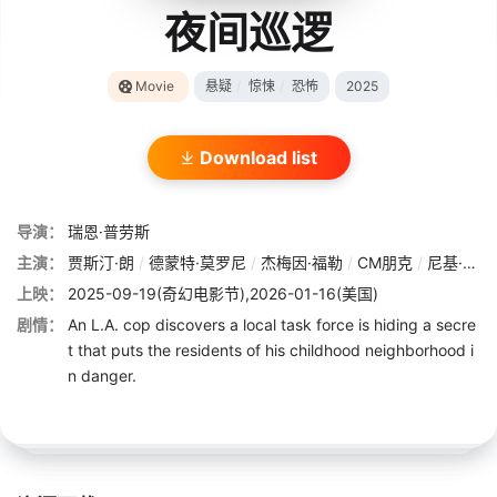
夜间巡逻
Movie
悬疑
/
惊悚
/
恐怖
2025
Download list
导演：
瑞恩·普劳斯
主演：
贾斯汀·朗
/
德蒙特·莫罗尼
/
杰梅因·福勒
/
CM朋克
/
尼基·米切奥
上映：
2025-09-19(奇幻电影节),2026-01-16(美国)
剧情：
An L.A. cop discovers a local task force is hiding a secre
t that puts the residents of his childhood neighborhood i
n danger.