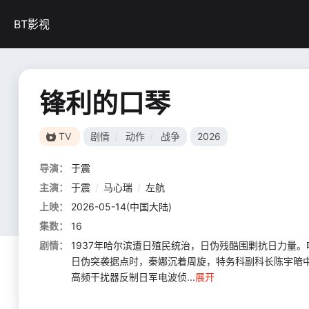
BT影视
锋利的口琴
TV
剧情
/
动作
/
战争
2026
导演：
于震
主演：
于震
/
马心瑞
/
左航
上映：
2026-05-14(中国大陆)
集数：
16
剧情：
1937年哈尔滨遭日殖民统治，日伪残酷围剿抗日力量
日伪突袭据点时，秦娜沉着周旋，特务科副科长陈宇暗
高频干扰器反制日军电波侦...
展开