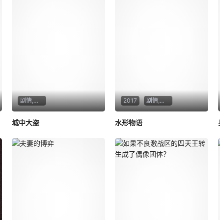
剧情,惊悚,犯罪
2017
剧情,爱情,奇幻
城中大盗
水形物语