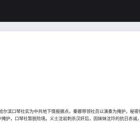
。哈尔滨口琴社实为中共地下情报据点，秦娜带领社员以演奏为掩护，秘密
中掩护，口琴社暂脱险境。义士沈岩刺杀汉奸后，因妹妹沈玲的抗日赤诚