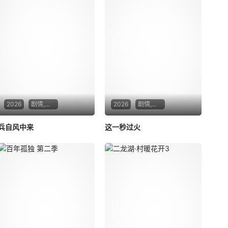
2026
剧情,动作
2026
剧情,爱情
兵自风中来
这一秒过火